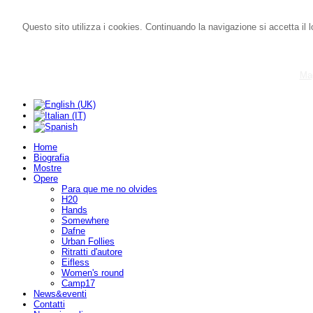
Questo sito utilizza i cookies. Continuando la navigazione si accetta il l
Mag
Home
Biografia
Mostre
Opere
Para que me no olvides
H20
Hands
Somewhere
Dafne
Urban Follies
Ritratti d'autore
Eifless
Women's round
Camp17
News&eventi
Contatti