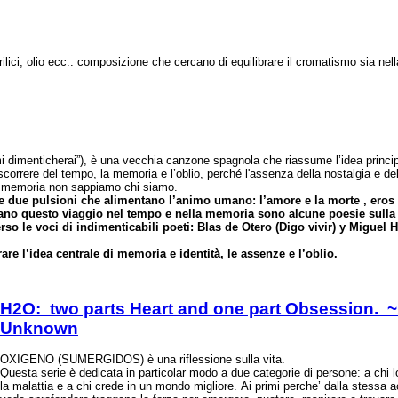
crilici, olio ecc.. composizione che cercano di equilibrare il cromatismo sia nell
i dimenticherai”), è una vecchia canzone spagnola che riassume l’idea princip
 scorrere del tempo, la memoria e l’oblio, perché l'assenza della nostalgia e d
tra memoria non sappiamo chi siamo.
e due pulsioni che alimentano l’animo umano: l’amore e la morte , eros 
nano questo viaggio nel tempo e nella memoria sono alcune poesie sulla
erso le voci di indimenticabili poeti: Blas de Otero (Digo vivir) y Miguel
trare l’idea centrale di memoria e identità, le assenze e l’oblio.
H2O: two parts Heart and one part Obsession. 
Unknown
OXIGENO (SUMERGIDOS) è una riflessione sulla vita.
Questa serie è dedicata in particolar modo a due categorie di persone: a chi l
la malattia e a chi crede in un mondo migliore. Ai primi perche’ dalla stessa a