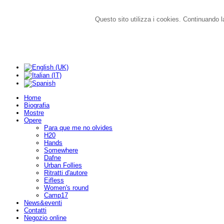
Questo sito utilizza i cookies. Continuando la
Home
Biografia
Mostre
Opere
Para que me no olvides
H20
Hands
Somewhere
Dafne
Urban Follies
Ritratti d'autore
Eifless
Women's round
Camp17
News&eventi
Contatti
Negozio online