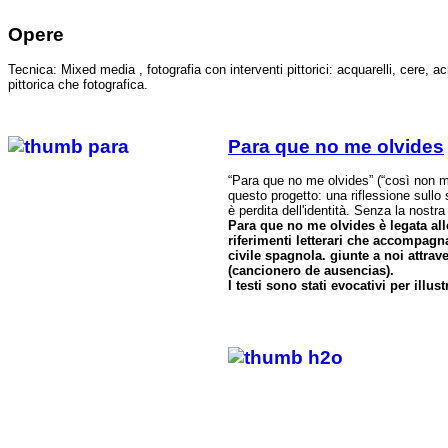
Opere
Tecnica: Mixed media , fotografia con interventi pittorici: acquarelli, cere, a
pittorica che fotografica.
Para que no me olvides
“Para que no me olvides” (“così non m
questo progetto: una riflessione sullo
è perdita dell'identità. Senza la nos
Para que no me olvides è legata all
riferimenti letterari che accompag
civile spagnola. giunte a noi attrav
(cancionero de ausencias).
I testi sono stati evocativi per illus