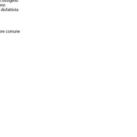
 l’ossigeno
ono
disfattista
ore comune