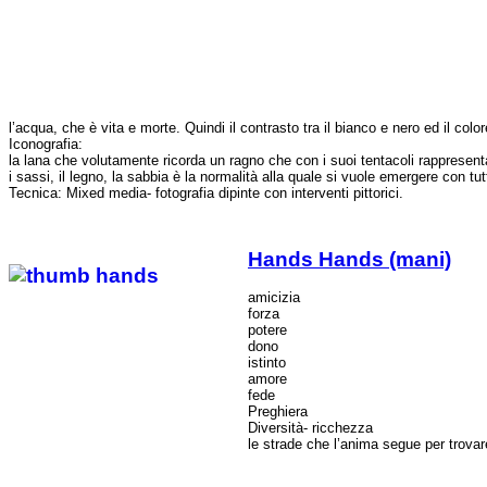
l’acqua, che è vita e morte. Quindi il contrasto tra il bianco e nero ed il col
Iconografia:
la lana che volutamente ricorda un ragno che con i suoi tentacoli rappresentan
i sassi, il legno, la sabbia è la normalità alla quale si vuole emergere con tut
Tecnica: Mixed media- fotografia dipinte con interventi pittorici.
Hands
Hands (mani)
amicizia
forza
potere
dono
istinto
amore
fede
Preghiera
Diversità- ricchezza
le strade che l’anima segue per trovare