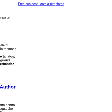
Free business joomla templates
a parte
ale di
ella memoria
e tanatos;
 guerra
 Hernández
~Author
otta contro
cqua che li