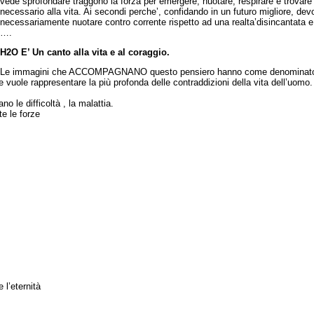
vede sprofondare traggono la forza per emergere, nuotare, respirare e trovare
necessario alla vita. Ai secondi perche’, confidando in un futuro migliore, dev
necessariamente nuotare contro corrente rispetto ad una realta’disincantata e 
….
H2O E’ Un canto alla vita e al coraggio.
Le immagini che ACCOMPAGNANO questo pensiero hanno come denominat
ore vuole rappresentare la più profonda delle contraddizioni della vita dell’uomo.
o le difficoltà , la malattia.
te le forze
 l’eternità