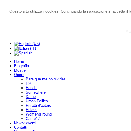
Questo sito utilizza i cookies. Continuando la navigazione si accetta il l
Mag
Home
Biografia
Mostre
Opere
Para que me no olvides
H20
Hands
Somewhere
Dafne
Urban Follies
Ritratti d'autore
Eifless
Women's round
Camp17
News&eventi
Contatti