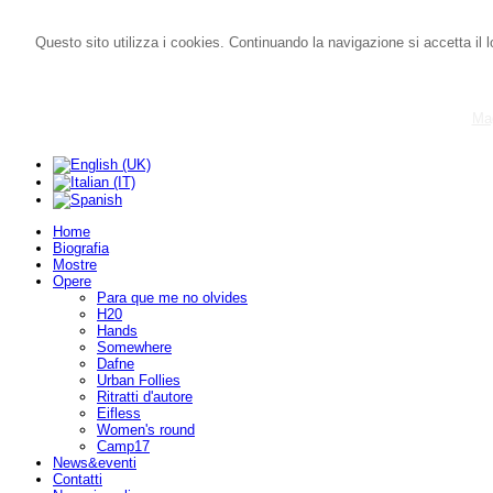
Questo sito utilizza i cookies. Continuando la navigazione si accetta il l
Mag
Home
Biografia
Mostre
Opere
Para que me no olvides
H20
Hands
Somewhere
Dafne
Urban Follies
Ritratti d'autore
Eifless
Women's round
Camp17
News&eventi
Contatti