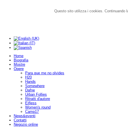
Questo sito utilizza i cookies. Continuando la
Home
Biografia
Mostre
Opere
Para que me no olvides
H20
Hands
Somewhere
Dafne
Urban Follies
Ritratti d'autore
Eifless
Women's round
Camp17
News&eventi
Contatti
Negozio online