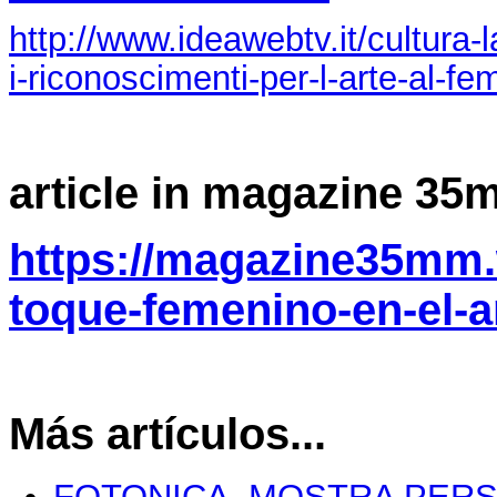
http://www.ideawebtv.it/cultura
i-riconoscimenti-per-l-arte-al-fe
article in magazine 3
https://magazine35mm.
toque-femenino-en-el-ar
Más artículos...
FOTONICA -MOSTRA PER