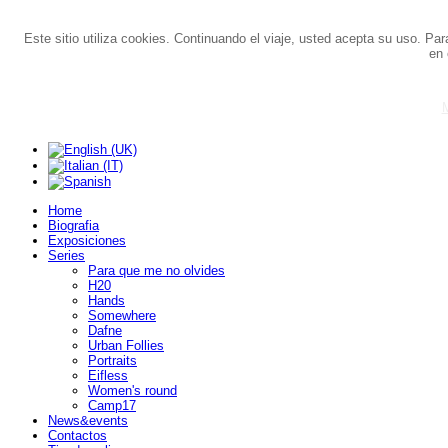
Este sitio utiliza cookies. Continuando el viaje, usted acepta su uso. Pa
en 
M
Home
Biografia
Exposiciones
Series
Para que me no olvides
H20
Hands
Somewhere
Dafne
Urban Follies
Portraits
Eifless
Women's round
Camp17
News&events
Contactos