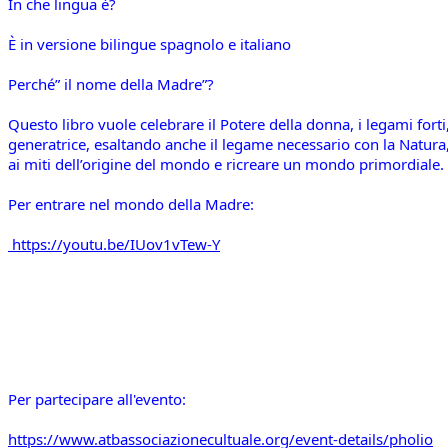
In che lingua è?
È in versione bilingue spagnolo e italiano
Perché” il nome della Madre”?
Questo libro vuole celebrare il Potere della donna, i legami forti, i
generatrice, esaltando anche il legame necessario con la Natura,
ai miti dell’origine del mondo e ricreare un mondo primordiale. Q
Per entrare nel mondo della Madre: 
https://youtu.be/IUov1vTew-Y
Per partecipare all'evento: 
https://www.atbassociazionecultuale.org/event-details/pholio