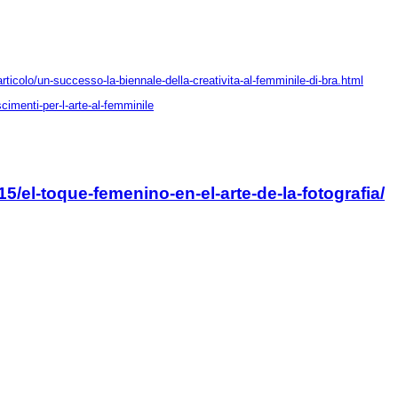
articolo/un-successo-la-biennale-della-creativita-al-femminile-di-bra.html
cimenti-per-l-arte-al-femminile
el-toque-femenino-en-el-arte-de-la-fotografia/