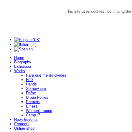
This site uses cookies. Continuing the
Home
Biography
Exhibition
Works
Para que me no olvides
H20
Hands
Somewhere
Dafne
Urban Follies
Portraits
Eifless
Women's round
Camp17
News&events
Contacts
Online shop