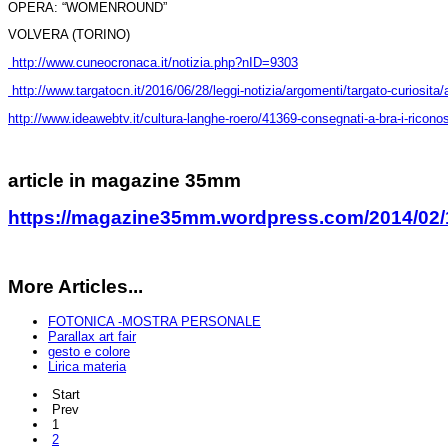
OPERA: “WOMENROUND”
VOLVERA (TORINO)
http://www.cuneocronaca.it/notizia.php?nID=9303
http://www.targatocn.it/2016/06/28/leggi-notizia/argomenti/targato-curiosita/
http://www.ideawebtv.it/cultura-langhe-roero/41369-consegnati-a-bra-i-riconos
article in magazine 35mm
https://magazine35mm.wordpress.com/2014/02/15/
More Articles...
FOTONICA -MOSTRA PERSONALE
Parallax art fair
gesto e colore
Lirica materia
Start
Prev
1
2