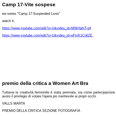
Camp 17-Vite sospese
ew series "Camp 17-Suspended Lives"
watch it:
https://www.youtube.com/edit?o=U&video_id=M0kHahjT-g4
https://www.youtube.com/edit?o=U&video_id=eFtxK1Cn6ZE
premio della critica a Women Art Bra
Tuttavia la creatività femminile è stata premiata, sia come partecipazione d
avuto il privilegio di votare l'opera più meritevole ai propri occhi.
VALLS MARTA
PREMIO DELLA CRITICA SEZIONE FOTOGRAFIA