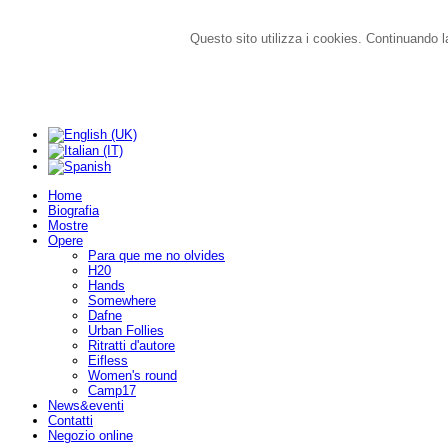
Questo sito utilizza i cookies. Continuando la
Home
Biografia
Mostre
Opere
Para que me no olvides
H20
Hands
Somewhere
Dafne
Urban Follies
Ritratti d'autore
Eifless
Women's round
Camp17
News&eventi
Contatti
Negozio online