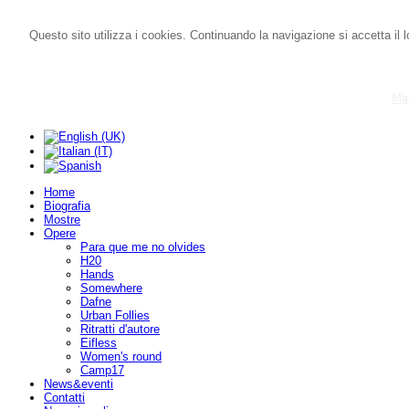
Questo sito utilizza i cookies. Continuando la navigazione si accetta il l
Mag
Home
Biografia
Mostre
Opere
Para que me no olvides
H20
Hands
Somewhere
Dafne
Urban Follies
Ritratti d'autore
Eifless
Women's round
Camp17
News&eventi
Contatti