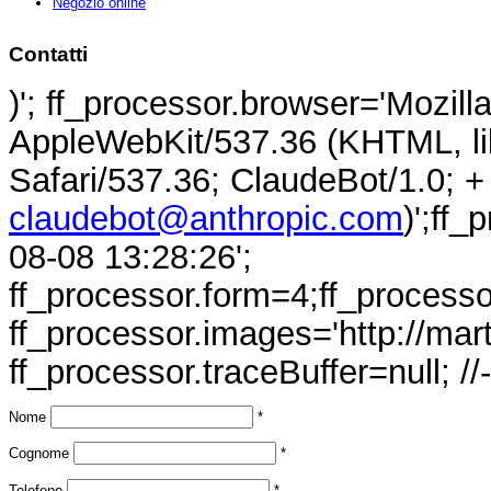
Negozio online
Contatti
)'; ff_processor.browser='Mozilla
AppleWebKit/537.36 (KHTML, li
Safari/537.36; ClaudeBot/1.0; +
claudebot@anthropic.com
)';ff
08-08 13:28:26';
ff_processor.form=4;ff_processor
ff_processor.images='http://mart
ff_processor.traceBuffer=null; //
Nome
*
Cognome
*
Telefono
*