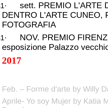
sett. PREMIO L'ARTE 
$1
·
DENTRO L'ARTE CUNEO, 
FOTOGRAFIA
NOV. PREMIO FIRENZ
$1
·
esposizione Palazzo vecchio
2017
Feb. – Forme d'arte by Willy Da
Aprile- Yo soy Mujer by Katia 