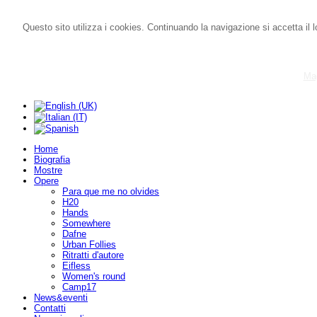
Questo sito utilizza i cookies. Continuando la navigazione si accetta il l
Mag
Home
Biografia
Mostre
Opere
Para que me no olvides
H20
Hands
Somewhere
Dafne
Urban Follies
Ritratti d'autore
Eifless
Women's round
Camp17
News&eventi
Contatti