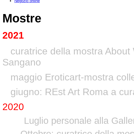
Negozio online
Mostre
2021
curatrice della mostra About
Sangano
maggio Eroticart-mostra colle
giugno: REst Art Roma a cura
2020
Luglio personale alla Gall
Ottobre: curatrice della mos