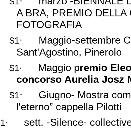
marzo -BIENNALE 
·
$1
A BRA, PREMIO DELLA
FOTOGRAFIA
Maggio-settembre Co
·
$1
Sant'Agostino, Pinerolo
Maggio p
remio
Eleo
$1
·
concorso Aurelia Josz 
Giugno- Mostra come 
·
$1
l'eterno” cappella Pilotti
sett. -Silence- collecti
$1
·