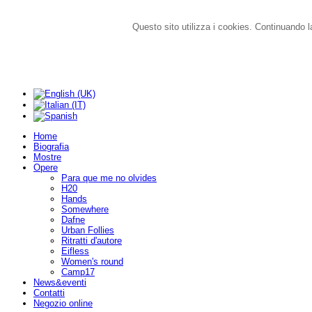
Questo sito utilizza i cookies. Continuando la
Home
Biografia
Mostre
Opere
Para que me no olvides
H20
Hands
Somewhere
Dafne
Urban Follies
Ritratti d'autore
Eifless
Women's round
Camp17
News&eventi
Contatti
Negozio online