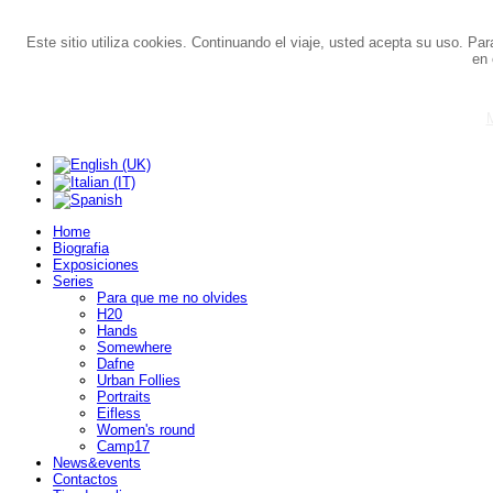
Este sitio utiliza cookies. Continuando el viaje, usted acepta su uso. Pa
en 
M
Home
Biografia
Exposiciones
Series
Para que me no olvides
H20
Hands
Somewhere
Dafne
Urban Follies
Portraits
Eifless
Women's round
Camp17
News&events
Contactos