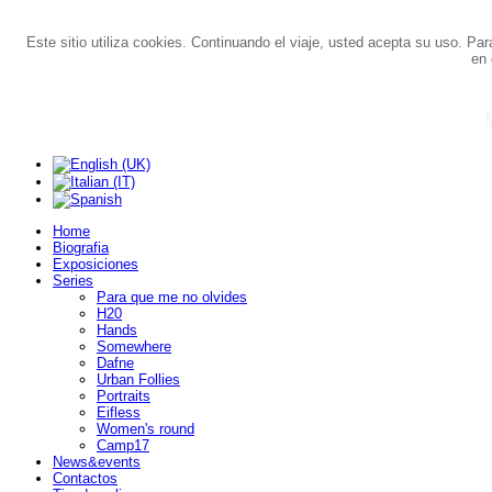
Este sitio utiliza cookies. Continuando el viaje, usted acepta su uso. Pa
en 
M
Home
Biografia
Exposiciones
Series
Para que me no olvides
H20
Hands
Somewhere
Dafne
Urban Follies
Portraits
Eifless
Women's round
Camp17
News&events
Contactos