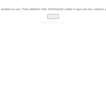
ed acepta su uso. Para obtener más información sobre lo que son las cookies y
Close
More information