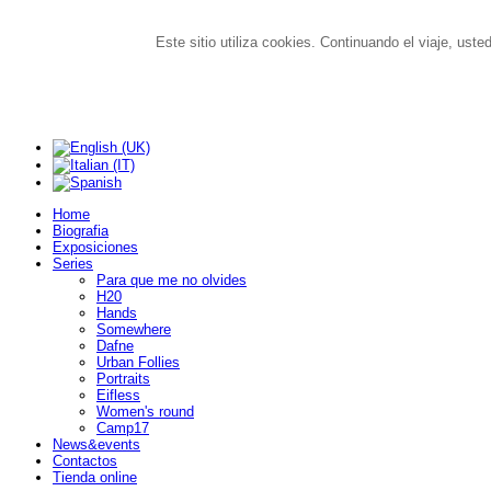
Este sitio utiliza cookies. Continuando el viaje, ust
Home
Biografia
Exposiciones
Series
Para que me no olvides
H20
Hands
Somewhere
Dafne
Urban Follies
Portraits
Eifless
Women's round
Camp17
News&events
Contactos
Tienda online