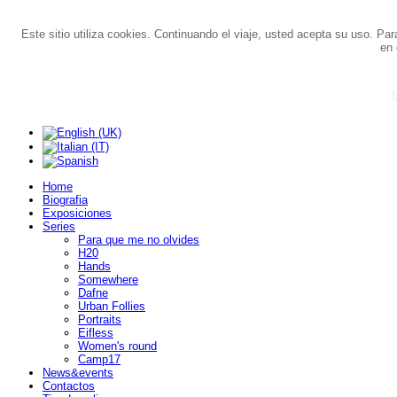
Este sitio utiliza cookies. Continuando el viaje, usted acepta su uso. Pa
en 
M
Home
Biografia
Exposiciones
Series
Para que me no olvides
H20
Hands
Somewhere
Dafne
Urban Follies
Portraits
Eifless
Women's round
Camp17
News&events
Contactos