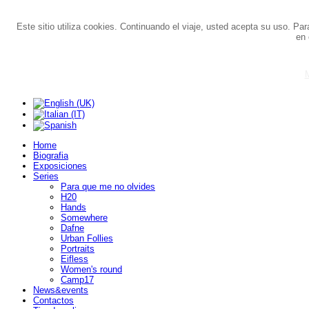
Este sitio utiliza cookies. Continuando el viaje, usted acepta su uso. Pa
en 
M
Home
Biografia
Exposiciones
Series
Para que me no olvides
H20
Hands
Somewhere
Dafne
Urban Follies
Portraits
Eifless
Women's round
Camp17
News&events
Contactos