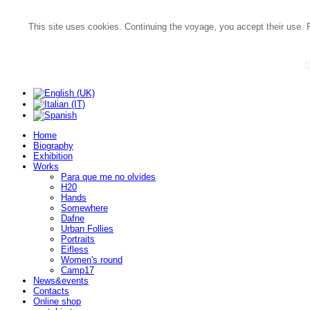
This site uses cookies. Continuing the voyage, you accept their use. 
M
Home
Biography
Exhibition
Works
Para que me no olvides
H20
Hands
Somewhere
Dafne
Urban Follies
Portraits
Eifless
Women's round
Camp17
News&events
Contacts
Online shop